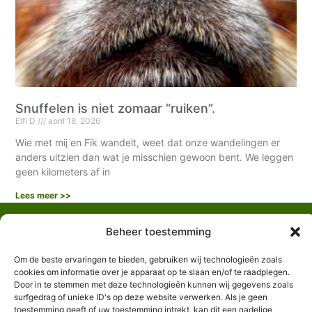
Snuffelen is niet zomaar “ruiken”.
Elfi D
april 18, 2026
Wie met mij en Fik wandelt, weet dat onze wandelingen er
anders uitzien dan wat je misschien gewoon bent. We leggen
geen kilometers af in
Lees meer >>
Beheer toestemming
Om de beste ervaringen te bieden, gebruiken wij technologieën zoals
cookies om informatie over je apparaat op te slaan en/of te raadplegen.
Door in te stemmen met deze technologieën kunnen wij gegevens zoals
Algemene voorwaarden
surfgedrag of unieke ID's op deze website verwerken. Als je geen
toestemming geeft of uw toestemming intrekt, kan dit een nadelige