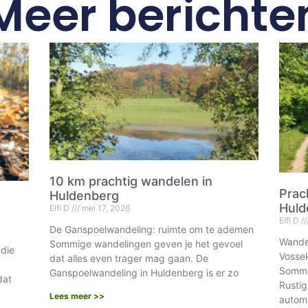
Meer berichte
10 km prachtig wandelen in
Prac
Huldenberg
Huld
Elfi D
mei 17, 2026
Elfi D
De Ganspoelwandeling: ruimte om te ademen
Wande
Sommige wandelingen geven je het gevoel
 die
Vosse
dat alles even trager mag gaan. De
Sommi
Ganspoelwandeling in Huldenberg is er zo
dat
Rustig
Lees meer >>
automa