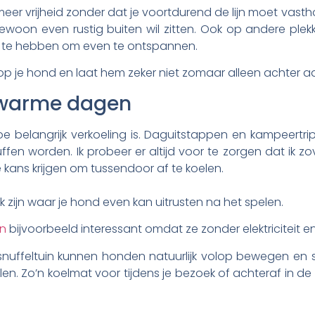
er vrijheid zonder dat je voortdurend de lijn moet vastho
oon even rustig buiten wil zitten. Ook op andere plek
er te hebben om even te ontspannen.
 op je hond en laat hem zeker niet zomaar alleen achter 
 warme dagen
belangrijk verkoeling is. Daguitstappen en kampeertrips
fen worden. Ik probeer er altijd voor te zorgen dat ik z
kans krijgen om tussendoor af te koelen.
k zijn waar je hond even kan uitrusten na het spelen.
rn
bijvoorbeeld interessant omdat ze zonder elektriciteit 
snuffeltuin kunnen honden natuurlijk volop bewegen en
n. Zo’n koelmat voor tijdens je bezoek of achteraf in de au