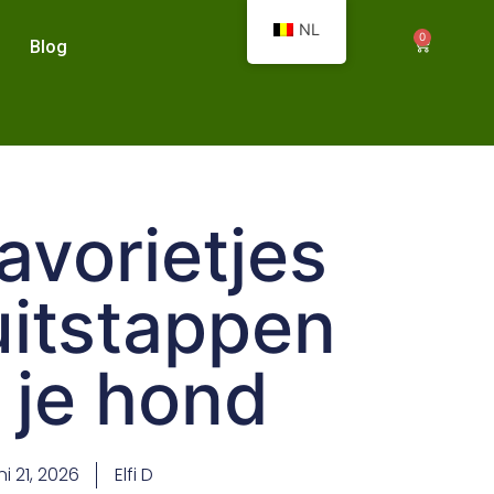
NL
0
Blog
favorietjes
uitstappen
 je hond
ni 21, 2026
Elfi D