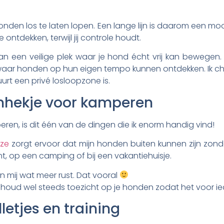
nden los te laten lopen. Een lange lijn is daarom een moo
 ontdekken, terwijl jij controle houdt.
ker dan een veilige plek waar je hond écht vrij kan beweg
k waar honden op hun eigen tempo kunnen ontdekken. Ik ch
urt een privé losloopzone is.
nhekje voor kamperen
ren, is dit één van de dingen die ik enorm handig vind!
eze
zorgt ervoor dat mijn honden buiten kunnen zijn zond
t, op een camping of bij een vakantiehuisje.
en mij wat meer rust. Dat vooral
 houd wel steeds toezicht op je honden zodat het voor iedere
letjes en training