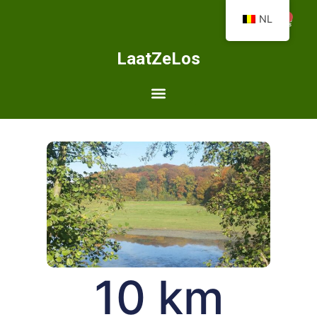
0
NL
LaatZeLos
10 km