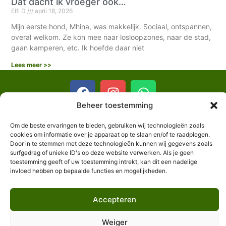
Dat dacht ik vroeger ook…
Elfi D
april 18, 2026
Mijn eerste hond, Mhina, was makkelijk. Sociaal, ontspannen,
overal welkom. Ze kon mee naar losloopzones, naar de stad,
gaan kamperen, etc. Ik hoefde daar niet
Lees meer >>
Beheer toestemming
Om de beste ervaringen te bieden, gebruiken wij technologieën zoals
Algemene voorwaarden
cookies om informatie over je apparaat op te slaan en/of te raadplegen.
Door in te stemmen met deze technologieën kunnen wij gegevens zoals
surfgedrag of unieke ID's op deze website verwerken. Als je geen
@ 2025 LaatZeLos
toestemming geeft of uw toestemming intrekt, kan dit een nadelige
invloed hebben op bepaalde functies en mogelijkheden.
Alle rechten voorbehouden
Accepteren
Privacy en cookies
Geoptimaliseerd door Twin Fin
Weiger