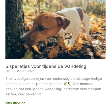
5 spelletjes voor tijdens de wandeling
Elfi D
mei 17, 2026
5 eenvoudige spelletjes voor onderweg die stressgevoelige
honden kunnen helpen ontspannen
Veel mensen
denken dat een “goede wandeling” betekent: veel stappen
zetten, veel beweging,
Lees meer >>