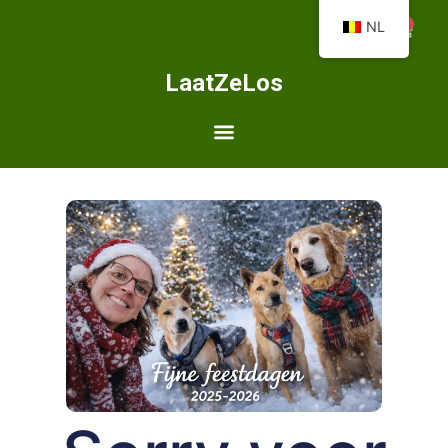
0
NL
LaatZeLos