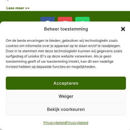
Lees meer >>
Beheer toestemming
Om de beste ervaringen te bieden, gebruiken wij technologieën zoals
cookies om informatie over je apparaat op te slaan en/of te raadplegen.
Algemene voorwaarden
Door in te stemmen met deze technologieën kunnen wij gegevens zoals
surfgedrag of unieke ID's op deze website verwerken. Als je geen
toestemming geeft of uw toestemming intrekt, kan dit een nadelige
@ 2025 LaatZeLos
invloed hebben op bepaalde functies en mogelijkheden.
Alle rechten voorbehouden
Accepteren
Privacy en cookies
Geoptimaliseerd door Twin Fin
Weiger
Bekijk voorkeuren
Privacybeleid
Privacybeleid