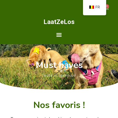
0
FR
LaatZeLos
Must haves
Testé et approuvé
Nos favoris !